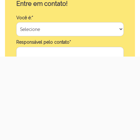
Entre em contato!
Você é:*
Responsável pelo contato*
Nome do paciente*
Sexo do paciente:*
CPF do(a) paciente (opcional)